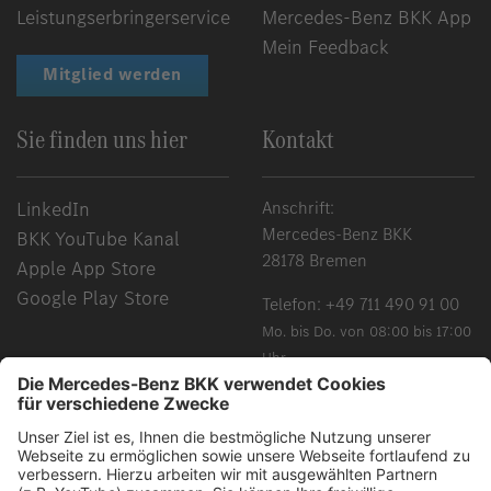
Leistungserbringerservice
Mercedes-Benz BKK App
Mein Feedback
Mitglied werden
Sie finden uns hier
Kontakt
LinkedIn
Anschrift:
Mercedes-Benz BKK
BKK YouTube Kanal
28178 Bremen
Apple App Store
Google Play Store
Telefon:
+49 711 490 91 00
Mo. bis Do. von 08:00 bis 17:00
Uhr
Fr. von 08:00 bis 15:00 Uhr
Chancengleichheit, Vielfalt, Offenheit und Respekt gehören