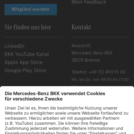
Mein Feedback
Mitglied werden
Sie finden uns hier
Kontakt
LinkedIn
Anschrift:
Mercedes-Benz BKK
BKK YouTube Kanal
28178 Bremen
Apple App Store
Google Play Store
Telefon:
+49 711 490 91 00
Mo. bis Do. von 08:00 bis 17:00
Uhr
Fr. von 08:00 bis 15:00 Uhr
Chancengleichheit, Vielfalt, Offenheit und Respekt gehören
zu unseren Grundüberzeugungen. Grundsätzlich schließen