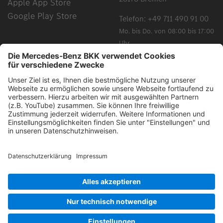
Apple App Store
Google Play Store
Telefon:
+49 711 490 91 00
Mo. bis Do. von 08:00 bis 17:00
Uhr
Fr. von 08:00 bis 15:00 Uhr
Chancengleichheit, Vielfalt, Offenheit und Respekt gehören
zu unseren Grundüberzeugungen. Grundsätzlich schließen
alle gewählten Begriffe alle Geschlechter und Identitäten ein.
Impressum
Barrierefreiheit
Datenschutz
Cookie-Einstellungen