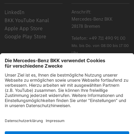
LinkedIn
Anschrift:
Mercedes-Benz BKK
BKK YouTube Kanal
28178 Bremen
Apple App Store
Google Play Store
Telefon:
+49 711 490 91 00
Mo. bis Do. von 08:00 bis 17:00
Uhr
Fr. von 08:00 bis 15:00 Uhr
Chancengleichheit, Vielfalt, Offenheit und Respekt gehören
zu unseren Grundüberzeugungen. Grundsätzlich schließen
alle gewählten Begriffe alle Geschlechter und Identitäten ein.