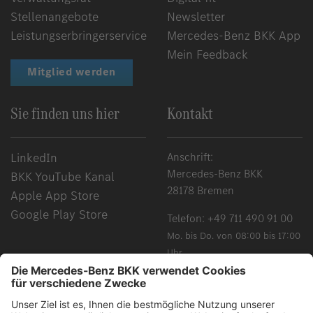
Stellenangebote
Newsletter
Leistungserbringerservice
Mercedes-Benz BKK App
Mein Feedback
Mitglied werden
Sie finden uns hier
Kontakt
LinkedIn
Anschrift:
Mercedes-Benz BKK
BKK YouTube Kanal
28178 Bremen
Apple App Store
Google Play Store
Telefon:
+49 711 490 91 00
Mo. bis Do. von 08:00 bis 17:00
Uhr
Fr. von 08:00 bis 15:00 Uhr