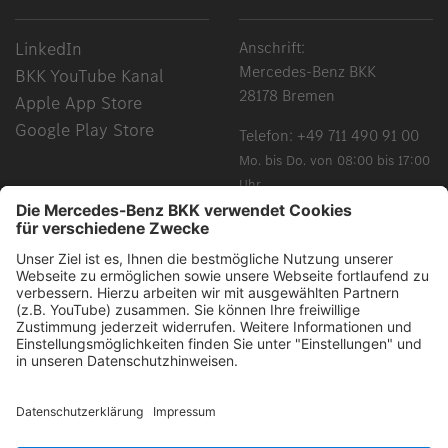
LinkedIn
Anschrift:
Mercedes-Benz BKK
BKK YouTube Kanal
28178 Bremen
Apple App Store
Google Play Store
Telefon:
+49 711 490 91 00
Mo. bis Do. von 08:00 bis 17:00
Uhr
Fr. von 08:00 bis 15:00 Uhr
Chancengleichheit, Vielfalt, Offenheit und Respekt gehören
zu unseren Grundüberzeugungen. Grundsätzlich schließen
alle gewählten Begriffe alle Geschlechter und Identitäten ein.