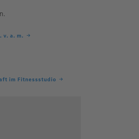
n.
v. a. m.
aft im Fitnessstudio