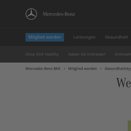
Mitglied werden
Leistungen
Gesundheit
Shop Dich Healthy
Haben Sie Interesse?
Onlineein
Mercedes-Benz BKK
Mitglied werden
Gesundheitst
We