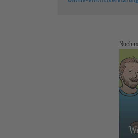
Online-Eintrittserklärun
Noch me
We