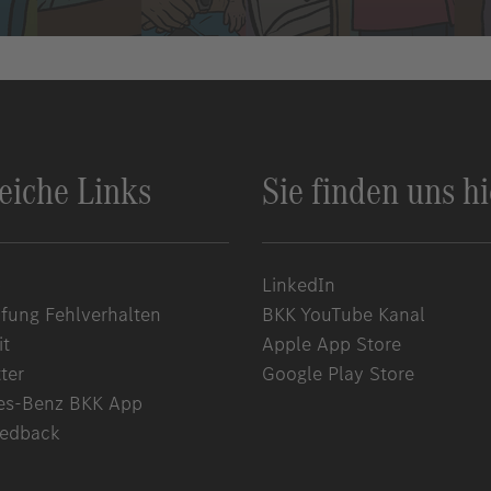
reiche Links
Sie finden uns hi
p
LinkedIn
ung Fehlverhalten
BKK YouTube Kanal
it
Apple App Store
ter
Google Play Store
es-Benz BKK App
eedback