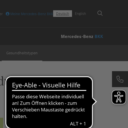
Deutsch
English
er
Meine Mercedes-Benz BKK
Mercedes-Benz
BKK
Gesundheitstypen
du?