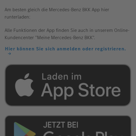
Am besten gleich die Mercedes-Benz BKK App hier
runterladen:
Alle Funktionen der App finden Sie auch in unserem Online-
Kundencenter "Meine Mercedes-Benz BKK".
Hier können Sie sich anmelden oder registrieren.