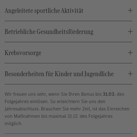
Angeleitete sportliche Aktivität
Betriebliche Gesundheitsförderung
Krebsvorsorge
Besonderheiten für Kinder und Jugendliche
Wir freuen uns sehr, wenn Sie Ihren Bonus bis
31.03.
des
Folgejahres einlösen. So erleichtern Sie uns den
Jahresabschluss. Brauchen Sie mehr Zeit, ist das Einreichen
von Maßnahmen bis maximal 31.12. des Folgejahres
möglich.