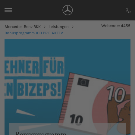
Webcode: 4455
Mercedes-Benz BKK
Leistungen
Bonusprogramm 100 PRO AKTIV
Bonusprogramm