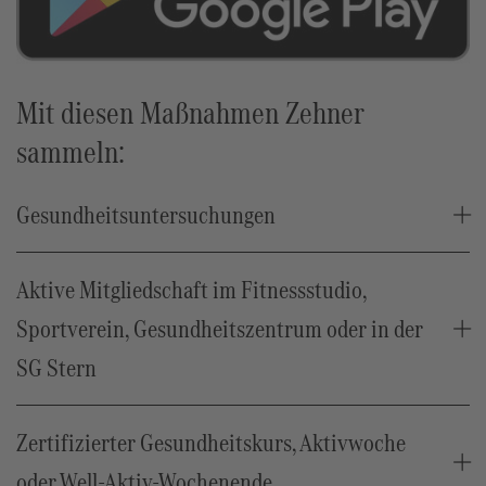
Mit diesen Maßnahmen Zehner
sammeln:
Gesundheitsuntersuchungen
Aktive Mitgliedschaft im Fitnessstudio,
Sportverein, Gesundheitszentrum oder in der
SG Stern
Zertifizierter Gesundheitskurs, Aktivwoche
oder Well-Aktiv-Wochenende