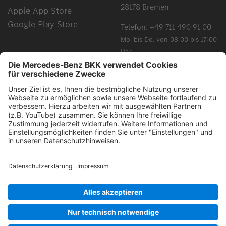
28178 Bremen
Apple App Store
Google Play Store
Telefon:
+49 711 490 91 00
Mo. bis Do. von 08:00 bis 17:00
Uhr
Fr. von 08:00 bis 15:00 Uhr
Chancengleichheit, Vielfalt, Offenheit und Respekt gehören
zu unseren Grundüberzeugungen. Grundsätzlich schließen
alle gewählten Begriffe alle Geschlechter und Identitäten ein.
Impressum
Barrierefreiheit
Datenschutz
Cookie-Einstellungen