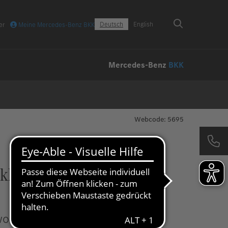
Deutsch
English
er
Meine Mercedes-Benz BKK
Mercedes-Benz
BKK
Webcode: 5695
nkheitserregern
wo eine Vielzahl von