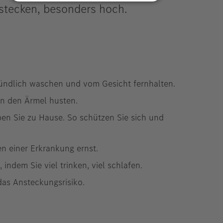
stecken, besonders hoch.
ündlich waschen und vom Gesicht fernhalten.
in den Ärmel husten.
ben Sie zu Hause. So schützen Sie sich und
n einer Erkrankung ernst.
indem Sie viel trinken, viel schlafen.
das Ansteckungsrisiko.