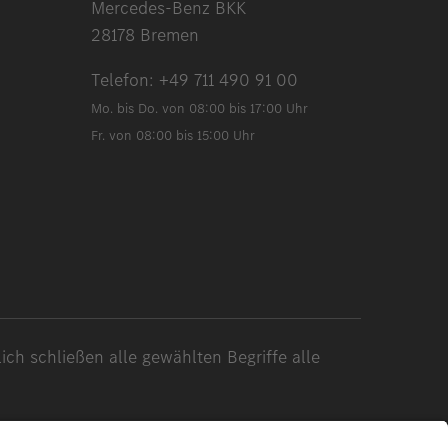
Mercedes-Benz BKK
28178 Bremen
Telefon:
+49 711 490 91 00
Mo. bis Do. von 08:00 bis 17:00 Uhr
Fr. von 08:00 bis 15:00 Uhr
ch schließen alle gewählten Begriffe alle