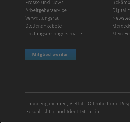
Presse und News
Bekämpf
Arbeitgeberservice
Digital f
Verwaltungsrat
Newslet
Stellenangebote
Merced
Leistungserbringerservice
Mein F
Mitglied werden
Chancengleichheit, Vielfalt, Offenheit und Re
Geschlechter und Identitäten ein.