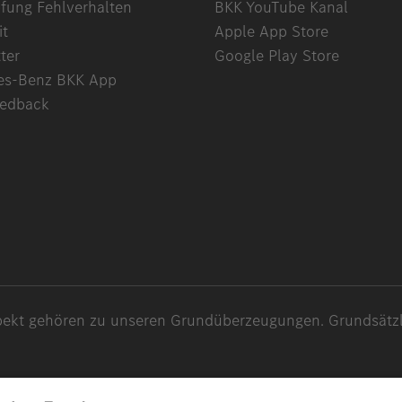
ung Fehlverhalten
BKK YouTube Kanal
it
Apple App Store
ter
Google Play Store
es-Benz BKK App
eedback
spekt gehören zu unseren Grundüberzeugungen. Grundsätzli