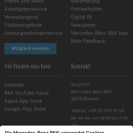
Presse und News
Bekämpfung
Arbeitgeberservice
Fehlverhalten
Verwaltungsrat
Digital fit
Stellenangebote
Newsletter
Leistungserbringerservice
Mercedes-Benz BKK App
Mein Feedback
Mitglied werden
Sie finden uns hier
Kontakt
LinkedIn
Anschrift:
Mercedes-Benz BKK
BKK YouTube Kanal
28178 Bremen
Apple App Store
Google Play Store
Telefon:
+49 711 490 91 00
Mo. bis Do. von 08:00 bis 17:00
Uhr
Fr. von 08:00 bis 15:00 Uhr