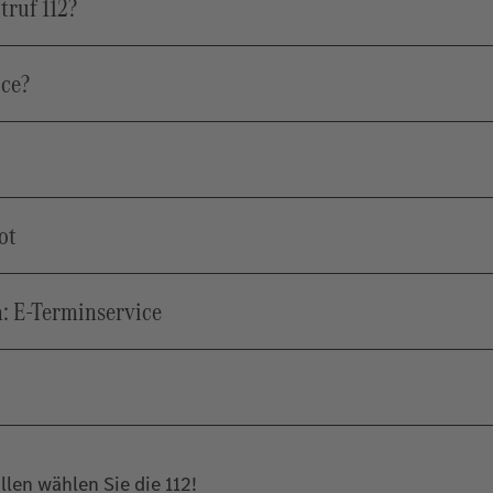
truf 112?
ice?
ot
: E-Terminservice
len wählen Sie die 112!