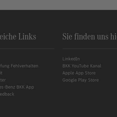
reiche Links
Sie finden uns hi
p
LinkedIn
ung Fehlverhalten
BKK YouTube Kanal
it
Apple App Store
ter
Google Play Store
es-Benz BKK App
eedback