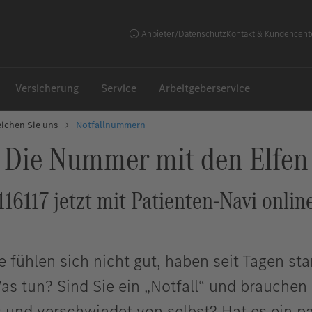
Anbieter/Datenschutz
Kontakt & Kundencent
Versicherung
Service
Arbeitgeberservice
eichen Sie uns
Notfallnummern
Die Nummer mit den Elfen
116117 jetzt mit Patienten-Navi onlin
ie fühlen sich nicht gut, haben seit Tagen s
s tun? Sind Sie ein „Notfall“ und brauchen s
und verschwindet von selbst? Hat es ein paar