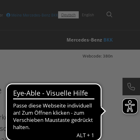
Deutsch
English
er
Meine Mercedes-Benz BKK
Mercedes-Benz
BKK
Webcode: 380n
e
tarke Kopfschmerzen und
ofort ärztliche Hilfe? Ist
 Tage Zeit, bis sich ein