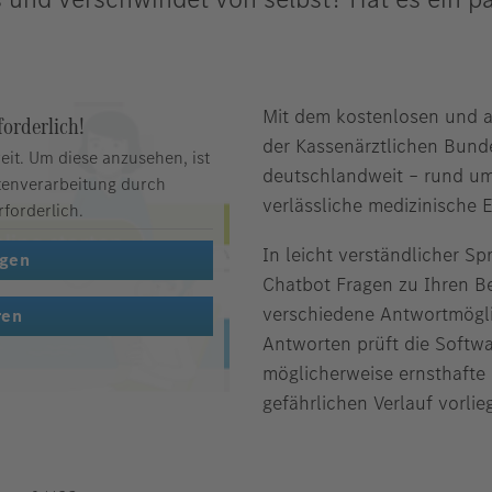
Mit dem kostenlosen und 
orderlich!
der Kassenärztlichen Bunde
eit. Um diese anzusehen, ist
deutschlandweit – rund um 
tenverarbeitung durch
verlässliche medizinische 
forderlich.
In leicht verständlicher Spr
ngen
Chatbot Fragen zu Ihren B
verschiedene Antwortmöglic
ren
Antworten prüft die Softwa
möglicherweise ernsthafte
gefährlichen Verlauf vorlie