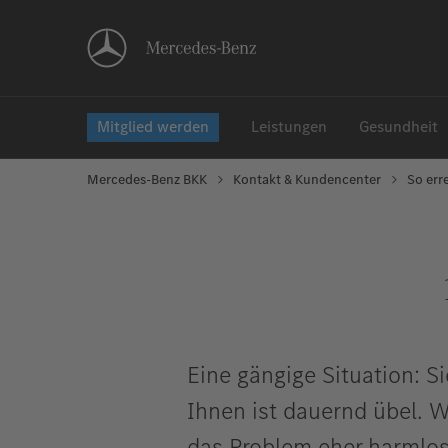
Mitglied werden
Leistungen
Gesundheit
Mercedes-Benz BKK
Kontakt & Kundencenter
So err
Eine gängige Situation: S
Ihnen ist dauernd übel. Wa
das Problem eher harmlos 