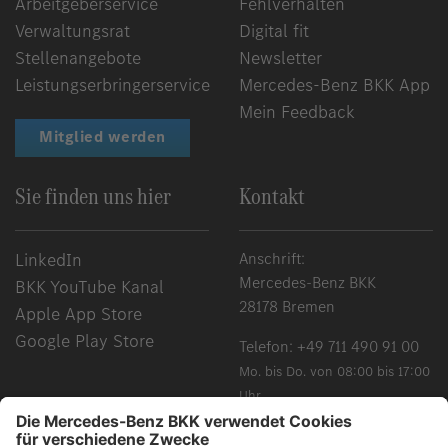
Arbeitgeberservice
Fehlverhalten
Verwaltungsrat
Digital fit
Stellenangebote
Newsletter
Leistungserbringerservice
Mercedes-Benz BKK App
Mein Feedback
Mitglied werden
Sie finden uns hier
Kontakt
LinkedIn
Anschrift:
Mercedes-Benz BKK
BKK YouTube Kanal
28178 Bremen
Apple App Store
Google Play Store
Telefon:
+49 711 490 91 00
Mo. bis Do. von 08:00 bis 17:00
Uhr
Fr. von 08:00 bis 15:00 Uhr