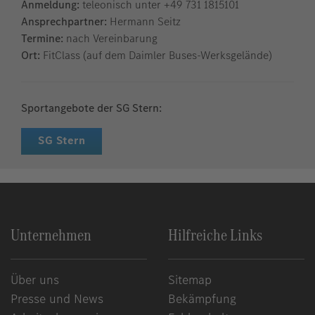
Anmeldung:
teleonisch unter +49 731 1815101
Ansprechpartner:
Hermann Seitz
Termine:
nach Vereinbarung
Ort:
FitClass (auf dem Daimler Buses-Werksgelände)
Sportangebote der SG Stern:
SG Stern
Unternehmen
Hilfreiche Links
Über uns
Sitemap
Presse und News
Bekämpfung