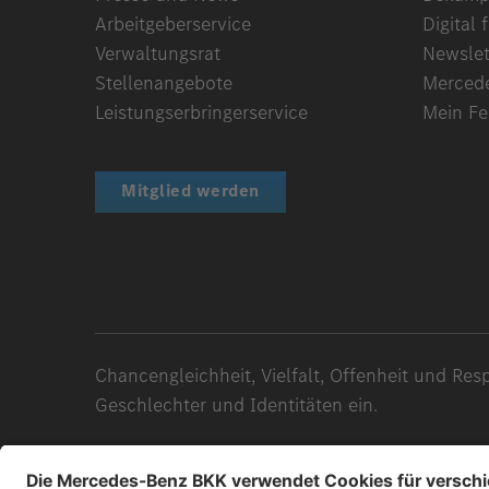
Arbeitgeberservice
Digital f
Verwaltungsrat
Newslet
Stellenangebote
Merced
Leistungserbringerservice
Mein F
Mitglied werden
Chancengleichheit, Vielfalt, Offenheit und Re
Geschlechter und Identitäten ein.