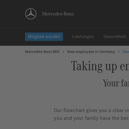
Mitglied werden
Leistungen
Gesundheit
Mercedes-Benz BKK
New employees in Germany
New
Taking up e
Your fa
Our flowchart gives you a clear o
you and your family have the best