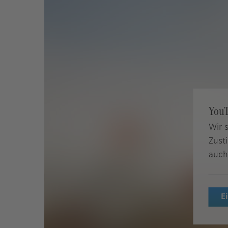
YouT
Wir 
Zust
auch
E