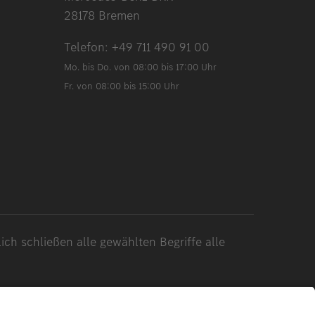
28178 Bremen
Telefon:
+49 711 490 91 00
Mo. bis Do. von 08:00 bis 17:00 Uhr
Fr. von 08:00 bis 15:00 Uhr
ch schließen alle gewählten Begriffe alle