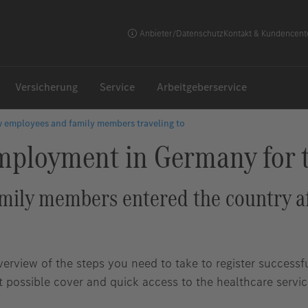
Anbieter/Datenschutz
Kontakt & Kundencent
Versicherung
Service
Arbeitgeberservice
 employees and family members traveling to
mployment in Germany for th
mily members entered the country a
verview of the steps you need to take to register successf
 possible cover and quick access to the healthcare servi