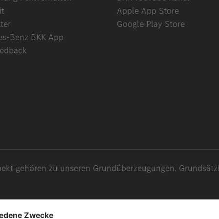
it
Apple App Store
ter
Google Play Store
es-Benz BKK App
eedback
spekt gehören zu unseren Grundüberzeugungen. Grundsätzli