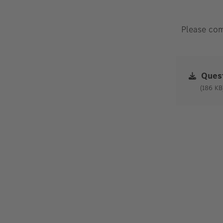
Please comp
Quest
186 KB