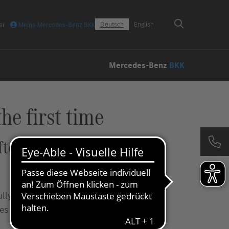
Deutsch
English
er
Meine Mercedes-Benz BKK
Mercedes-Benz
BKK
e first time
fter you
ully. We want to make sure that
ces you need.