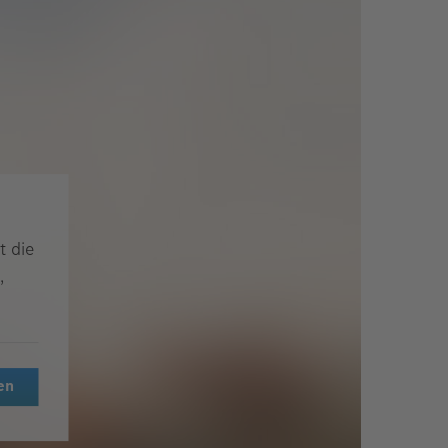
t die
,
en