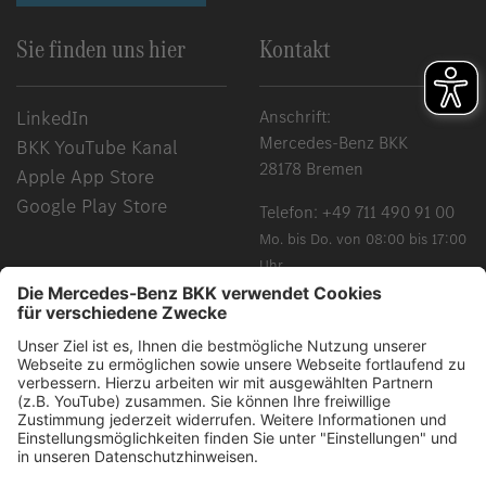
Sie finden uns hier
Kontakt
LinkedIn
Anschrift:
Mercedes-Benz BKK
BKK YouTube Kanal
28178 Bremen
Apple App Store
Google Play Store
Telefon:
+49 711 490 91 00
Mo. bis Do. von 08:00 bis 17:00
Uhr
Fr. von 08:00 bis 15:00 Uhr
Chancengleichheit, Vielfalt, Offenheit und Respekt gehören
zu unseren Grundüberzeugungen. Grundsätzlich schließen
alle gewählten Begriffe alle Geschlechter und Identitäten ein.